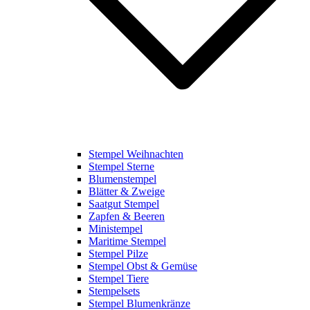
Stempel Weihnachten
Stempel Sterne
Blumenstempel
Blätter & Zweige
Saatgut Stempel
Zapfen & Beeren
Ministempel
Maritime Stempel
Stempel Pilze
Stempel Obst & Gemüse
Stempel Tiere
Stempelsets
Stempel Blumenkränze