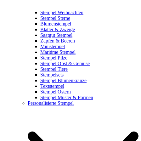
Stempel Weihnachten
Stempel Sterne
Blumenstempel
Blätter & Zweige
Saatgut Stempel
Zapfen & Beeren
Ministempel
Maritime Stempel
Stempel Pilze
Stempel Obst & Gemüse
Stempel Tiere
Stempelsets
Stempel Blumenkränze
Textstempel
Stempel Ostern
Stempel Muster & Formen
Personalisierte Stempel