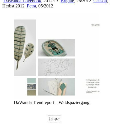
DaWanda Lovebook
, 2012/13
Brigitte
, 26/2012
Ceason
,
Herbst 2012
Petra
, 05/2012
DaWanda Trendreport – Waldspaziergang