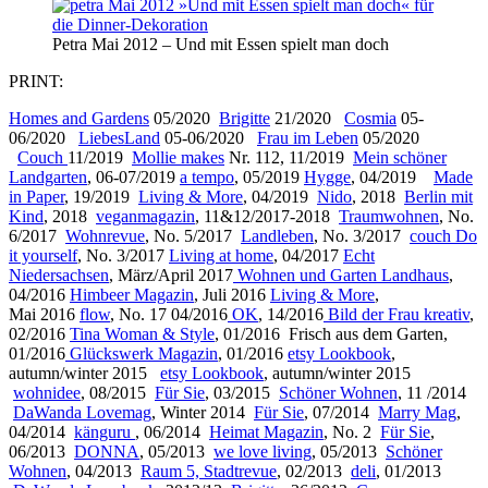
Petra Mai 2012 – Und mit Essen spielt man doch
PRINT:
Homes and Gardens
05/2020
Brigitte
21/2020
Cosmia
05-
06/2020
LiebesLand
05-06/2020
Frau im Leben
05/2020
Couch
11/2019
Mollie makes
Nr. 112, 11/2019
Mein schöner
Landgarten
, 06-07/2019
a tempo
, 05/2019
Hygge
, 04/2019
Made
in Paper
, 19/2019
Living & More
, 04/2019
Nido
, 2018
Berlin mit
Kind
, 2018
veganmagazin
, 11&12/2017-2018
Traumwohnen
, No.
6/2017
Wohnrevue
, No. 5/2017
Landleben
, No. 3/2017
couch Do
it yourself
, No. 3/2017
Living at home
, 04/2017
Echt
Niedersachsen
, März/April 2017
Wohnen und Garten Landhaus
,
04/2016
Himbeer Magazin
, Juli 2016
Living & More
,
Mai 2016
flow
, No. 17 04/2016
OK
, 14/2016
Bild der Frau kreativ
,
02/2016
Tina Woman & Style
, 01/2016 Frisch aus dem Garten,
01/2016
Glückswerk Magazin
, 01/2016
etsy Lookbook
,
autumn/winter 2015
etsy Lookbook
, autumn/winter 2015
wohnidee
, 08/2015
Für Sie
, 03/2015
Schöner Wohnen
, 11 /2014
DaWanda Lovemag
, Winter 2014
Für Sie
, 07/2014
Marry Mag
,
04/2014
känguru
, 06/2014
Heimat Magazin
, No. 2
Für Sie
,
06/2013
DONNA
, 05/2013
we love living
, 05/2013
Schöner
Wohnen
, 04/2013
Raum 5, Stadtrevue
, 02/2013
deli
, 01/2013