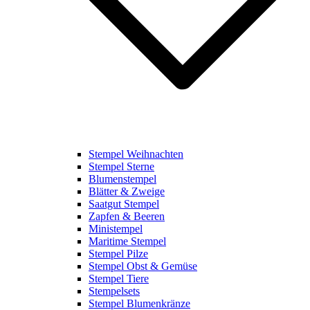
Stempel Weihnachten
Stempel Sterne
Blumenstempel
Blätter & Zweige
Saatgut Stempel
Zapfen & Beeren
Ministempel
Maritime Stempel
Stempel Pilze
Stempel Obst & Gemüse
Stempel Tiere
Stempelsets
Stempel Blumenkränze