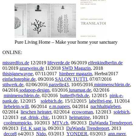
Pure Living Home – Make your home your sanctuary
ONLINE:
missredfox.de
12/2019
lifeverde.de
06/2019
elfenkindberlin.de
01/2019
azurweiss.de
11/2018
SWD Magazin
, 2018
thisisjanewayne
, 07/11/2017
himbeer magazin
, Herbst/2017
einfachstephie.de
, 09/2016
SALON TUTTI
, 07/07/2016
stilwerk.de
, 02/06/2016
parzelle43
, 10/05/2016
minimenschlein.de
,
04/2016
sodapop-design
, 03/2016
lunamag.de
, 02/2016
minimenschlein.de
, 02/2016
butterflyfish.de
, 12/2015
pink-e-
pank.de
, 12/2015
solebich.de
, 15/12/2015
labelfrei-me
, 11/2014
liebelein-will
, 06/2014
e.m.papers
, 04/2014
nachhaltigleben
,
02/2014
lieschen heiratet
, 02/2014
ecowoman
, 12/2013
solebich
,
12/2013
eat, drink, chic
, 11/2013
heimatzine
, 10/2013
coolmumpicks
, 10/2013
MTV.ch
, 09/2013
DaWanda Trendreport
,
09/2013
Frl. K sagt ja
, 09/2013
DaWanda Trendreport
, 2013
decor8
o4/2013
Nido
, 03/2013
YONDER
, 03/2013
ann.meer
,