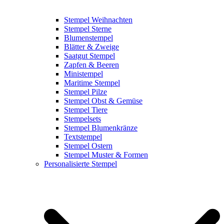
Stempel Weihnachten
Stempel Sterne
Blumenstempel
Blätter & Zweige
Saatgut Stempel
Zapfen & Beeren
Ministempel
Maritime Stempel
Stempel Pilze
Stempel Obst & Gemüse
Stempel Tiere
Stempelsets
Stempel Blumenkränze
Textstempel
Stempel Ostern
Stempel Muster & Formen
Personalisierte Stempel