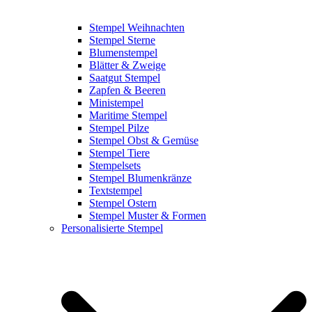
Stempel Weihnachten
Stempel Sterne
Blumenstempel
Blätter & Zweige
Saatgut Stempel
Zapfen & Beeren
Ministempel
Maritime Stempel
Stempel Pilze
Stempel Obst & Gemüse
Stempel Tiere
Stempelsets
Stempel Blumenkränze
Textstempel
Stempel Ostern
Stempel Muster & Formen
Personalisierte Stempel