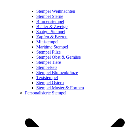
Stempel Weihnachten
Stempel Sterne
Blumenstempel
Blätter & Zweige
Saatgut Stempel
Zapfen & Beeren
Ministempel
Maritime Stempel
Stempel Pilze
Stempel Obst & Gemüse
Stempel Tiere
Stempelsets
Stempel Blumenkränze
Textstempel
Stempel Ostern
Stempel Muster & Formen
Personalisierte Stempel