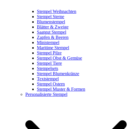
Stempel Weihnachten
Stempel Sterne
Blumenstempel
Blätter & Zweige
Saatgut Stempel
Zapfen & Beeren
Ministempel
Maritime Stempel
Stempel Pilze
Stempel Obst & Gemüse
Stempel Tiere
Stempelsets
Stempel Blumenkränze
Textstempel
Stempel Ostern
Stempel Muster & Formen
Personalisierte Stempel