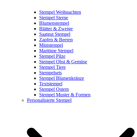
Stempel Weihnachten
Stempel Sterne
Blumenstempel
Blätter & Zweige
Saatgut Stempel
Zapfen & Beeren
Ministempel
Maritime Stempel
Stempel Pilze
Stempel Obst & Gemüse
Stempel Tiere
Stempelsets
Stempel Blumenkränze
Textstempel
Stempel Ostern
Stempel Muster & Formen
Personalisierte Stempel