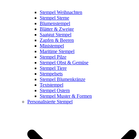
Stempel Weihnachten
Stempel Sterne
Blumenstempel
Blätter & Zweige
Saatgut Stempel
Zapfen & Beeren
Ministempel
Maritime Stempel
Stempel Pilze
Stempel Obst & Gemüse
Stempel Tiere
Stempelsets
Stempel Blumenkränze
Textstempel
Stempel Ostern
Stempel Muster & Formen
Personalisierte Stempel