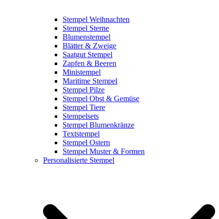
Stempel Weihnachten
Stempel Sterne
Blumenstempel
Blätter & Zweige
Saatgut Stempel
Zapfen & Beeren
Ministempel
Maritime Stempel
Stempel Pilze
Stempel Obst & Gemüse
Stempel Tiere
Stempelsets
Stempel Blumenkränze
Textstempel
Stempel Ostern
Stempel Muster & Formen
Personalisierte Stempel