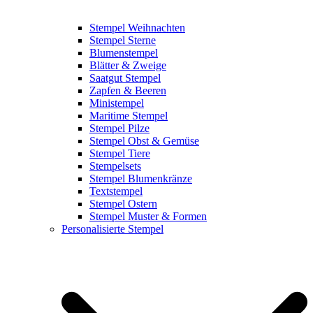
Stempel Weihnachten
Stempel Sterne
Blumenstempel
Blätter & Zweige
Saatgut Stempel
Zapfen & Beeren
Ministempel
Maritime Stempel
Stempel Pilze
Stempel Obst & Gemüse
Stempel Tiere
Stempelsets
Stempel Blumenkränze
Textstempel
Stempel Ostern
Stempel Muster & Formen
Personalisierte Stempel