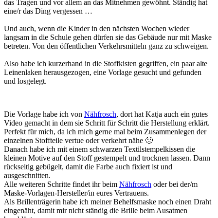
das Tragen und vor allem an das Mitnehmen gewöhnt. Ständig hat
eine/r das Ding vergessen …
Und auch, wenn die Kinder in den nächsten Wochen wieder
langsam in die Schule gehen dürfen sie das Gebäude nur mit Maske
betreten. Von den öffentlichen Verkehrsmitteln ganz zu schweigen.
Also habe ich kurzerhand in die Stoffkisten gegriffen, ein paar alte
Leinenlaken herausgezogen, eine Vorlage gesucht und gefunden
und losgelegt.
Die Vorlage habe ich von
Nähfrosch
, dort hat Katja auch ein gutes
Video gemacht in dem sie Schritt für Schritt die Herstellung erklärt.
Perfekt für mich, da ich mich gerne mal beim Zusammenlegen der
einzelnen Stoffteile vertue oder verkehrt nähe 🙂
Danach habe ich mit einem schwarzen Textilstempelkissen die
kleinen Motive auf den Stoff gestempelt und trocknen lassen. Dann
rückseitig gebügelt, damit die Farbe auch fixiert ist und
ausgeschnitten.
Alle weiteren Schritte findet ihr beim
Nähfrosch
oder bei der/m
Maske-Vorlagen-Hersteller/in eures Vertrauens.
Als Brillenträgerin habe ich meiner Behelfsmaske noch einen Draht
eingenäht, damit mir nicht ständig die Brille beim Ausatmen