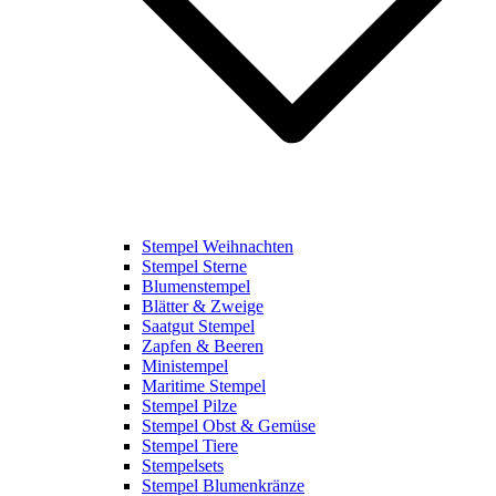
Stempel Weihnachten
Stempel Sterne
Blumenstempel
Blätter & Zweige
Saatgut Stempel
Zapfen & Beeren
Ministempel
Maritime Stempel
Stempel Pilze
Stempel Obst & Gemüse
Stempel Tiere
Stempelsets
Stempel Blumenkränze