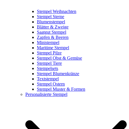
Stempel Weihnachten
Stempel Sterne
Blumenstempel
Blätter & Zweige
Saatgut Stempel
Zapfen & Beeren
Ministempel
Maritime Stempel
Stempel Pilze
Stempel Obst & Gemüse
Stempel Tiere
Stempelsets
Stempel Blumenkränze
Textstempel
Stempel Ostern
Stempel Muster & Formen
Personalisierte Stempel