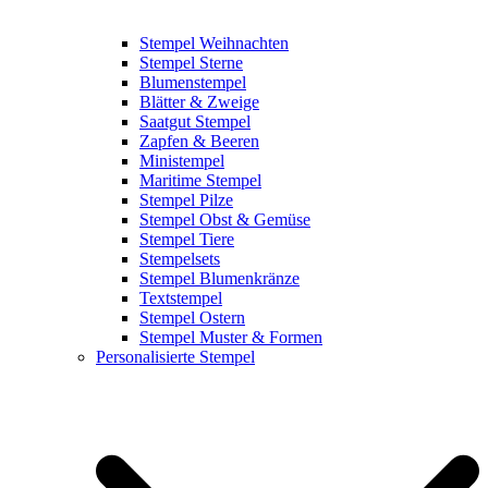
Stempel Weihnachten
Stempel Sterne
Blumenstempel
Blätter & Zweige
Saatgut Stempel
Zapfen & Beeren
Ministempel
Maritime Stempel
Stempel Pilze
Stempel Obst & Gemüse
Stempel Tiere
Stempelsets
Stempel Blumenkränze
Textstempel
Stempel Ostern
Stempel Muster & Formen
Personalisierte Stempel