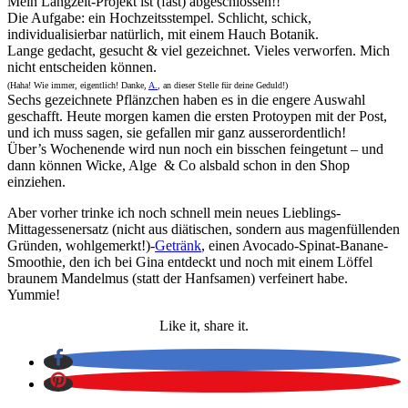
Mein Langzeit-Projekt ist (fast) abgeschlossen!!
Die Aufgabe: ein Hochzeitsstempel. Schlicht, schick,
individualisierbar natürlich, mit einem Hauch Botanik.
Lange gedacht, gesucht & viel gezeichnet. Vieles verworfen. Mich
nicht entscheiden können.
(Haha! Wie immer, eigentlich! Danke,
A.
, an dieser Stelle für deine Geduld!)
Sechs gezeichnete Pflänzchen haben es in die engere Auswahl
geschafft. Heute morgen kamen die ersten Protoypen mit der Post,
und ich muss sagen, sie gefallen mir ganz ausserordentlich!
Über’s Wochenende wird nun noch ein bisschen feingetunt – und
dann können Wicke, Alge & Co alsbald schon in den Shop
einziehen.
Aber vorher trinke ich noch schnell mein neues Lieblings-
Mittagessenersatz (nicht aus diätischen, sondern aus magenfüllenden
Gründen, wohlgemerkt!)-
Getränk
, einen Avocado-Spinat-Banane-
Smoothie, den ich bei Gina entdeckt und noch mit einem Löffel
braunem Mandelmus (statt der Hanfsamen) verfeinert habe.
Yummie!
Like it, share it.