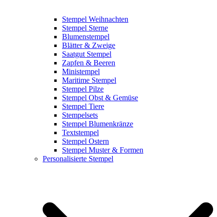
Stempel Weihnachten
Stempel Sterne
Blumenstempel
Blätter & Zweige
Saatgut Stempel
Zapfen & Beeren
Ministempel
Maritime Stempel
Stempel Pilze
Stempel Obst & Gemüse
Stempel Tiere
Stempelsets
Stempel Blumenkränze
Textstempel
Stempel Ostern
Stempel Muster & Formen
Personalisierte Stempel