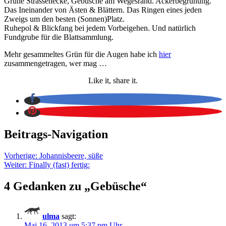
Grüne Strassenecke, Gebüsche am Wegesrand. Ackerbegrünung.
Das Ineinander von Ästen & Blättern. Das Ringen eines jeden
Zweigs um den besten (Sonnen)Platz.
Ruhepol & Blickfang bei jedem Vorbeigehen. Und natürlich
Fundgrube für die Blattsammlung.
Mehr gesammeltes Grün für die Augen habe ich
hier
zusammengetragen, wer mag …
Like it, share it.
Beitrags-Navigation
Vorherige:
Johannisbeere, süße
Weiter:
Finally (fast) fertig:
4 Gedanken zu „
Gebüsche
“
ulma
sagt:
Mai 16, 2013 um 5:37 pm Uhr