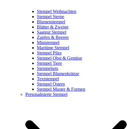
Stempel Weihnachten
Stempel Sterne
Blumenstempel
Blätter & Zweige
Saatgut Stempel
Zapfen & Beeren
Ministempel
Maritime Stempel
Stempel Pilze
Stempel Obst & Gemüse
Stempel Tiere
Stempelsets
Stempel Blumenkränze
Textstempel
Stempel Ostern
Stempel Muster & Formen
Personalisierte Stempel