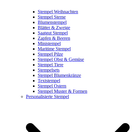
Stempel Weihnachten
Stempel Sterne
Blumenstempel
Blätter & Zweige
Saatgut Stempel
Zapfen & Beeren
Ministempel
Maritime Stempel
Stempel Pilze
Stempel Obst & Gemüse
Stempel Tiere
Stempelsets
Stempel Blumenkränze
Textstempel
Stempel Ostern
Stempel Muster & Formen
Personalisierte Stempel