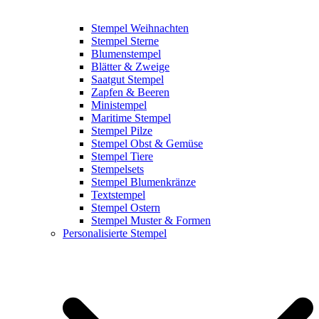
Stempel Weihnachten
Stempel Sterne
Blumenstempel
Blätter & Zweige
Saatgut Stempel
Zapfen & Beeren
Ministempel
Maritime Stempel
Stempel Pilze
Stempel Obst & Gemüse
Stempel Tiere
Stempelsets
Stempel Blumenkränze
Textstempel
Stempel Ostern
Stempel Muster & Formen
Personalisierte Stempel