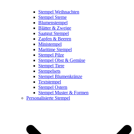
Stempel Weihnachten
Stempel Sterne
Blumenstempel
Blätter & Zweige
Saatgut Stempel
Zapfen & Beeren
Ministempel
Maritime Stempel
Stempel Pilze
Stempel Obst & Gemüse
Stempel Tiere
Stempelsets
Stempel Blumenkränze
Textstempel
Stempel Ostern
Stempel Muster & Formen
Personalisierte Stempel