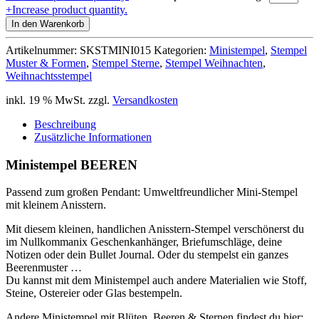
+
Increase product quantity.
In den Warenkorb
Artikelnummer:
SKSTMINI015
Kategorien:
Ministempel
,
Stempel
Muster & Formen
,
Stempel Sterne
,
Stempel Weihnachten
,
Weihnachtsstempel
inkl. 19 % MwSt.
zzgl.
Versandkosten
Beschreibung
Zusätzliche Informationen
Ministempel BEEREN
Passend zum großen Pendant: Umweltfreundlicher Mini-Stempel
mit kleinem Anisstern.
Mit diesem kleinen, handlichen Anisstern-Stempel verschönerst du
im Nullkommanix Geschenkanhänger, Briefumschläge, deine
Notizen oder dein Bullet Journal. Oder du stempelst ein ganzes
Beerenmuster …
Du kannst mit dem Ministempel auch andere Materialien wie Stoff,
Steine, Ostereier oder Glas bestempeln.
Andere Ministempel mit Blüten, Beeren & Sternen findest du hier: