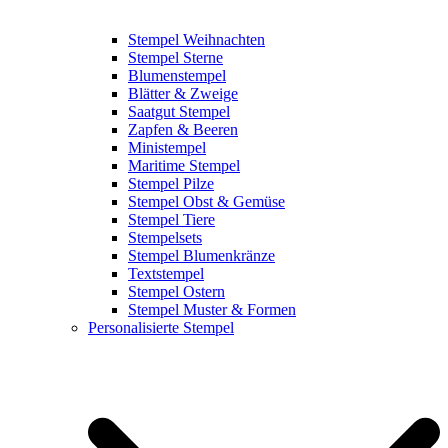
Stempel Weihnachten
Stempel Sterne
Blumenstempel
Blätter & Zweige
Saatgut Stempel
Zapfen & Beeren
Ministempel
Maritime Stempel
Stempel Pilze
Stempel Obst & Gemüse
Stempel Tiere
Stempelsets
Stempel Blumenkränze
Textstempel
Stempel Ostern
Stempel Muster & Formen
Personalisierte Stempel