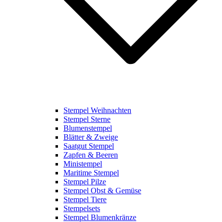
Stempel Weihnachten
Stempel Sterne
Blumenstempel
Blätter & Zweige
Saatgut Stempel
Zapfen & Beeren
Ministempel
Maritime Stempel
Stempel Pilze
Stempel Obst & Gemüse
Stempel Tiere
Stempelsets
Stempel Blumenkränze