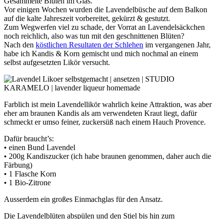
Gesammelte Blüten im Glas.
Vor einigen Wochen wurden die Lavendelbüsche auf dem Balkon
auf die kalte Jahreszeit vorbereitet, gekürzt & gestutzt.
Zum Wegwerfen viel zu schade, der Vorrat an Lavendelsäckchen
noch reichlich, also was tun mit den geschnittenen Blüten?
Nach den
köstlichen Resultaten der Schlehen
im vergangenen Jahr,
habe ich Kandis & Korn gemischt und mich nochmal an einem
selbst aufgesetzten Likör versucht.
Farblich ist mein Lavendellikör wahrlich keine Attraktion, was aber
eher am braunen Kandis als am verwendeten Kraut liegt, dafür
schmeckt er umso feiner, zuckersüß nach einem Hauch Provence.
Dafür braucht’s:
• einen Bund Lavendel
• 200g Kandiszucker (ich habe braunen genommen, daher auch die
Färbung)
• 1 Flasche Korn
• 1 Bio-Zitrone
Ausserdem ein großes Einmachglas für den Ansatz.
Die Lavendelblüten abspülen und den Stiel bis hin zum