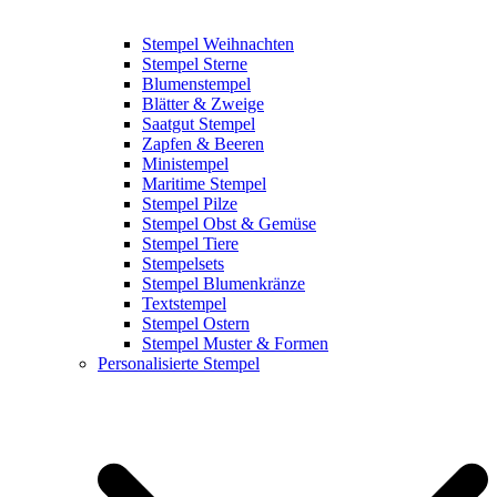
Stempel Weihnachten
Stempel Sterne
Blumenstempel
Blätter & Zweige
Saatgut Stempel
Zapfen & Beeren
Ministempel
Maritime Stempel
Stempel Pilze
Stempel Obst & Gemüse
Stempel Tiere
Stempelsets
Stempel Blumenkränze
Textstempel
Stempel Ostern
Stempel Muster & Formen
Personalisierte Stempel