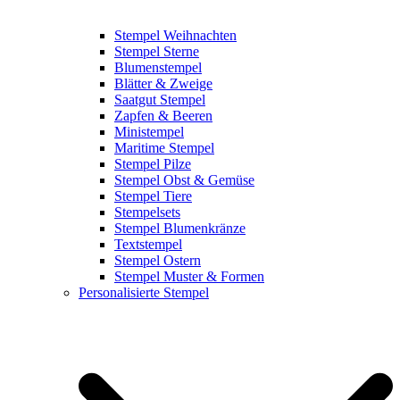
Stempel Weihnachten
Stempel Sterne
Blumenstempel
Blätter & Zweige
Saatgut Stempel
Zapfen & Beeren
Ministempel
Maritime Stempel
Stempel Pilze
Stempel Obst & Gemüse
Stempel Tiere
Stempelsets
Stempel Blumenkränze
Textstempel
Stempel Ostern
Stempel Muster & Formen
Personalisierte Stempel