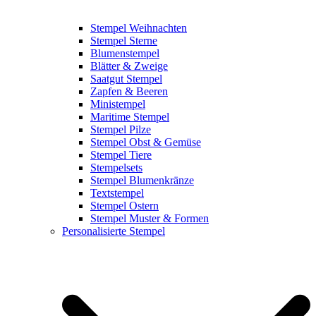
Stempel Weihnachten
Stempel Sterne
Blumenstempel
Blätter & Zweige
Saatgut Stempel
Zapfen & Beeren
Ministempel
Maritime Stempel
Stempel Pilze
Stempel Obst & Gemüse
Stempel Tiere
Stempelsets
Stempel Blumenkränze
Textstempel
Stempel Ostern
Stempel Muster & Formen
Personalisierte Stempel