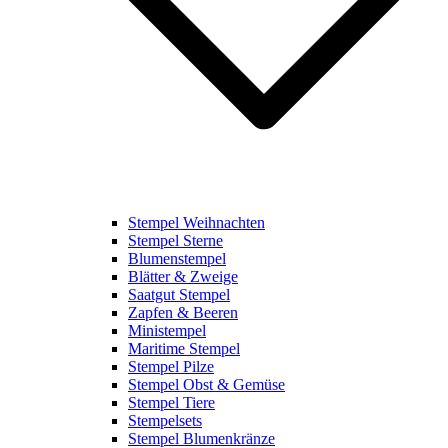
Stempel Weihnachten
Stempel Sterne
Blumenstempel
Blätter & Zweige
Saatgut Stempel
Zapfen & Beeren
Ministempel
Maritime Stempel
Stempel Pilze
Stempel Obst & Gemüse
Stempel Tiere
Stempelsets
Stempel Blumenkränze