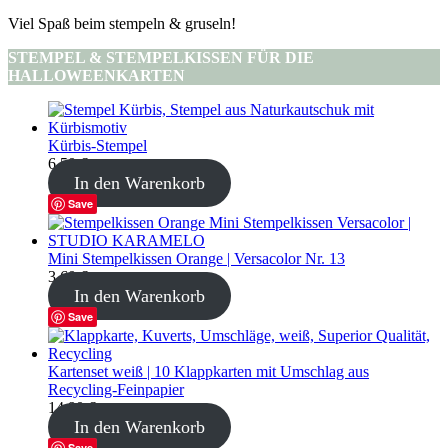
Viel Spaß beim stempeln & gruseln!
STEMPEL & STEMPELKISSEN FÜR DIE
HALLOWEENKARTEN
Kürbis-Stempel
6,50
€
In den Warenkorb
Save
Mini Stempelkissen Orange | Versacolor Nr. 13
3,60
€
In den Warenkorb
Save
Kartenset weiß | 10 Klappkarten mit Umschlag aus
Recycling-Feinpapier
14,90
€
In den Warenkorb
Save