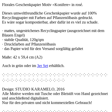
Florales Geschenkpapier Motiv »Konifere« in rosé.
Dieses umweltfreundliche Geschenkpapier wurde auf 100%
Recyclingpapier mit Farben auf Pflanzenölbasis gedruckt.
Es wäre sogar kompostierbar, aber dafür ist es viel zu schade.
· mattes, ungestrichenes Recyclingpapier (ausgezeichnet mit dem
Blauen Engel)
· stabile Qualität, 120g/qm
· Druckfarben auf Pflanzenölbasis
· das Papier wird für den Versand sorgfältig gefaltet
Maße: 42 x 59,4 cm (A2)
Auch in grün oder im
3er Set
erhältlich.
⁘ ⁘ ⁘ ⁘ ⁘ ⁘ ⁘ ⁘ ⁘ ⁘ ⁘ ⁘ ⁘ ⁘ ⁘ ⁘ ⁘ ⁘ ⁘ ⁘ ⁘ ⁘ ⁘ ⁘ ⁘
⁘ ⁘ ⁘ ⁘ ⁘ ⁘ ⁘ ⁘ ⁘ ⁘ ⁘ ⁘ ⁘ ⁘ ⁘
Design: STUDIO KARAMELO, 2016
Alle Motive werden mit Tusche oder Bleistift von Hand gezeichnet
und anschließend digitalisiert.
Nur für den privaten und nicht kommerziellen Gebrauch!
⁘ ⁘ ⁘ ⁘ ⁘ ⁘ ⁘ ⁘ ⁘ ⁘ ⁘ ⁘ ⁘ ⁘ ⁘ ⁘ ⁘ ⁘ ⁘ ⁘ ⁘ ⁘ ⁘ ⁘ ⁘