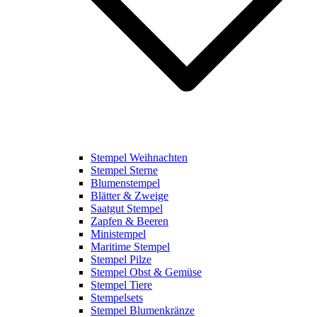
Stempel Weihnachten
Stempel Sterne
Blumenstempel
Blätter & Zweige
Saatgut Stempel
Zapfen & Beeren
Ministempel
Maritime Stempel
Stempel Pilze
Stempel Obst & Gemüse
Stempel Tiere
Stempelsets
Stempel Blumenkränze