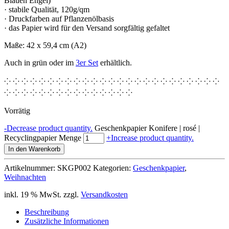
Blauen Engel)
· stabile Qualität, 120g/qm
· Druckfarben auf Pflanzenölbasis
· das Papier wird für den Versand sorgfältig gefaltet
Maße: 42 x 59,4 cm (A2)
Auch in grün oder im
3er Set
erhältlich.
⁘ ⁘ ⁘ ⁘ ⁘ ⁘ ⁘ ⁘ ⁘ ⁘ ⁘ ⁘ ⁘ ⁘ ⁘ ⁘ ⁘ ⁘ ⁘ ⁘ ⁘ ⁘ ⁘ ⁘ ⁘
⁘ ⁘ ⁘ ⁘ ⁘ ⁘ ⁘ ⁘ ⁘ ⁘ ⁘ ⁘ ⁘ ⁘ ⁘
Vorrätig
-
Decrease product quantity.
Geschenkpapier Konifere | rosé |
Recyclingpapier Menge
+
Increase product quantity.
In den Warenkorb
Artikelnummer:
SKGP002
Kategorien:
Geschenkpapier
,
Weihnachten
inkl. 19 % MwSt.
zzgl.
Versandkosten
Beschreibung
Zusätzliche Informationen