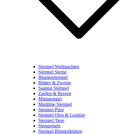
Stempel Weihnachten
Stempel Sterne
Blumenstempel
Blätter & Zweige
Saatgut Stempel
Zapfen & Beeren
Ministempel
Maritime Stempel
Stempel Pilze
Stempel Obst & Gemüse
Stempel Tiere
Stempelsets
Stempel Blumenkränze