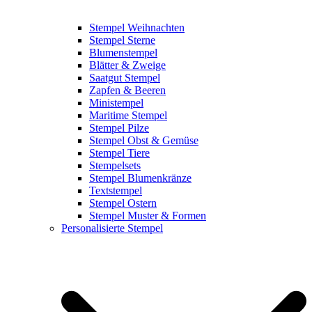
Stempel Weihnachten
Stempel Sterne
Blumenstempel
Blätter & Zweige
Saatgut Stempel
Zapfen & Beeren
Ministempel
Maritime Stempel
Stempel Pilze
Stempel Obst & Gemüse
Stempel Tiere
Stempelsets
Stempel Blumenkränze
Textstempel
Stempel Ostern
Stempel Muster & Formen
Personalisierte Stempel