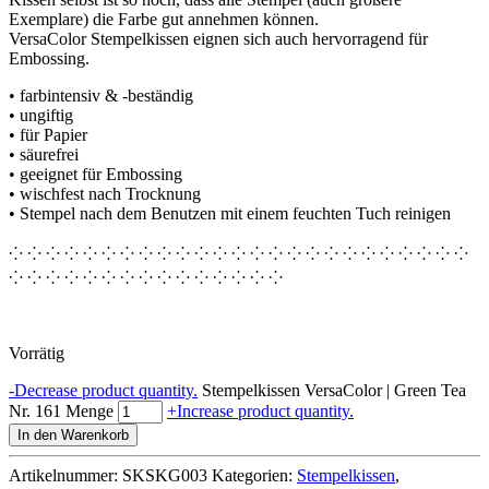
Exemplare) die Farbe gut annehmen können.
VersaColor Stempelkissen eignen sich auch hervorragend für
Embossing.
• farbintensiv & -beständig
• ungiftig
• für Papier
• säurefrei
• geeignet für Embossing
• wischfest nach Trocknung
• Stempel nach dem Benutzen mit einem feuchten Tuch reinigen
⁘ ⁘ ⁘ ⁘ ⁘ ⁘ ⁘ ⁘ ⁘ ⁘ ⁘ ⁘ ⁘ ⁘ ⁘ ⁘ ⁘ ⁘ ⁘ ⁘ ⁘ ⁘ ⁘ ⁘ ⁘
⁘ ⁘ ⁘ ⁘ ⁘ ⁘ ⁘ ⁘ ⁘ ⁘ ⁘ ⁘ ⁘ ⁘ ⁘
Vorrätig
-
Decrease product quantity.
Stempelkissen VersaColor | Green Tea
Nr. 161 Menge
+
Increase product quantity.
In den Warenkorb
Artikelnummer:
SKSKG003
Kategorien:
Stempelkissen
,