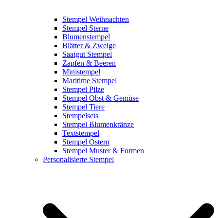
Stempel Weihnachten
Stempel Sterne
Blumenstempel
Blätter & Zweige
Saatgut Stempel
Zapfen & Beeren
Ministempel
Maritime Stempel
Stempel Pilze
Stempel Obst & Gemüse
Stempel Tiere
Stempelsets
Stempel Blumenkränze
Textstempel
Stempel Ostern
Stempel Muster & Formen
Personalisierte Stempel