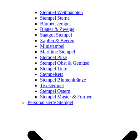
Stempel Weihnachten
Stempel Sterne
Blumenstempel
Blätter & Zweige
Saatgut Stempel
Zapfen & Beeren
Ministempel
Maritime Stempel
Stempel Pilze
Stempel Obst & Gemüse
Stempel Tiere
Stempelsets
Stempel Blumenkränze
Textstempel
Stempel Ostern
Stempel Muster & Formen
Personalisierte Stempel