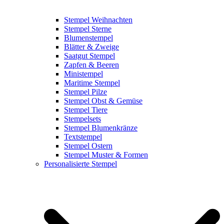
Stempel Weihnachten
Stempel Sterne
Blumenstempel
Blätter & Zweige
Saatgut Stempel
Zapfen & Beeren
Ministempel
Maritime Stempel
Stempel Pilze
Stempel Obst & Gemüse
Stempel Tiere
Stempelsets
Stempel Blumenkränze
Textstempel
Stempel Ostern
Stempel Muster & Formen
Personalisierte Stempel