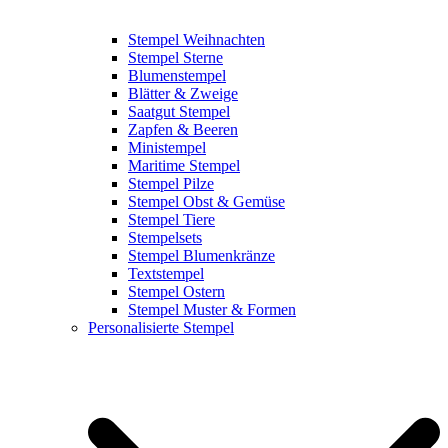
Stempel Weihnachten
Stempel Sterne
Blumenstempel
Blätter & Zweige
Saatgut Stempel
Zapfen & Beeren
Ministempel
Maritime Stempel
Stempel Pilze
Stempel Obst & Gemüse
Stempel Tiere
Stempelsets
Stempel Blumenkränze
Textstempel
Stempel Ostern
Stempel Muster & Formen
Personalisierte Stempel