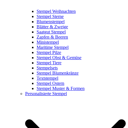
Stempel Weihnachten
Stempel Sterne
Blumenstempel
Blätter & Zweige
Saatgut Stempel
Zapfen & Beeren
Ministempel
Maritime Stempel
Stempel Pilze
Stempel Obst & Gemüse
Stempel Tiere
Stempelsets
Stempel Blumenkränze
Textstempel
Stempel Ostern
Stempel Muster & Formen
Personalisierte Stempel