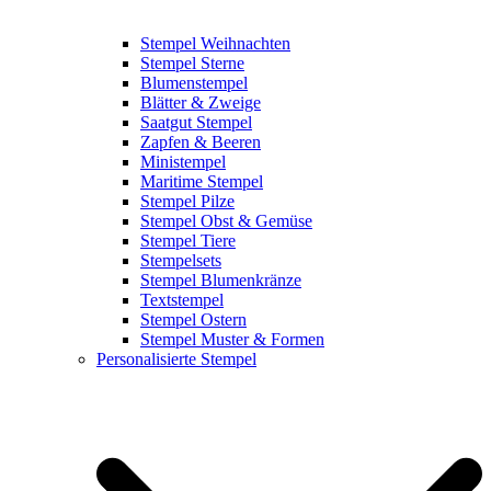
Stempel Weihnachten
Stempel Sterne
Blumenstempel
Blätter & Zweige
Saatgut Stempel
Zapfen & Beeren
Ministempel
Maritime Stempel
Stempel Pilze
Stempel Obst & Gemüse
Stempel Tiere
Stempelsets
Stempel Blumenkränze
Textstempel
Stempel Ostern
Stempel Muster & Formen
Personalisierte Stempel