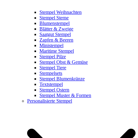
Stempel Weihnachten
Stempel Sterne
Blumenstempel
Blätter & Zweige
Saatgut Stempel
Zapfen & Beeren
Ministempel
Maritime Stempel
Stempel Pilze
Stempel Obst & Gemüse
Stempel Tiere
Stempelsets
Stempel Blumenkränze
Textstempel
Stempel Ostern
Stempel Muster & Formen
Personalisierte Stempel