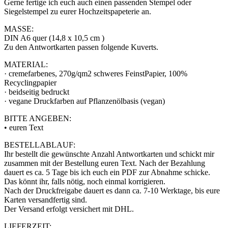
Gerne fertige ich euch auch einen passenden Stempel oder
Siegelstempel zu eurer Hochzeitspapeterie an.
MASSE:
DIN A6 quer (14,8 x 10,5 cm )
Zu den Antwortkarten passen folgende Kuverts.
MATERIAL:
· cremefarbenes, 270g/qm2 schweres FeinstPapier, 100%
Recyclingpapier
· beidseitig bedruckt
· vegane Druckfarben auf Pflanzenölbasis (vegan)
BITTE ANGEBEN:
• euren Text
BESTELLABLAUF:
Ihr bestellt die gewünschte Anzahl Antwortkarten und schickt mir
zusammen mit der Bestellung euren Text. Nach der Bezahlung
dauert es ca. 5 Tage bis ich euch ein PDF zur Abnahme schicke.
Das könnt ihr, falls nötig, noch einmal korrigieren.
Nach der Druckfreigabe dauert es dann ca. 7-10 Werktage, bis eure
Karten versandfertig sind.
Der Versand erfolgt versichert mit DHL.
LIEFERZEIT: