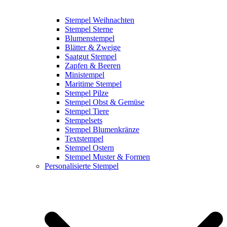
Stempel Weihnachten
Stempel Sterne
Blumenstempel
Blätter & Zweige
Saatgut Stempel
Zapfen & Beeren
Ministempel
Maritime Stempel
Stempel Pilze
Stempel Obst & Gemüse
Stempel Tiere
Stempelsets
Stempel Blumenkränze
Textstempel
Stempel Ostern
Stempel Muster & Formen
Personalisierte Stempel