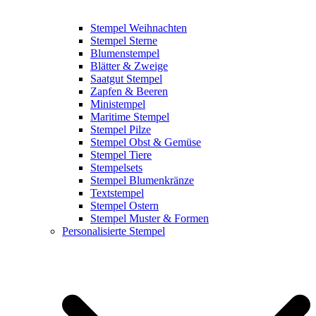
Stempel Weihnachten
Stempel Sterne
Blumenstempel
Blätter & Zweige
Saatgut Stempel
Zapfen & Beeren
Ministempel
Maritime Stempel
Stempel Pilze
Stempel Obst & Gemüse
Stempel Tiere
Stempelsets
Stempel Blumenkränze
Textstempel
Stempel Ostern
Stempel Muster & Formen
Personalisierte Stempel