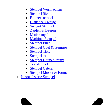
Stempel Weihnachten
Stempel Sterne
Blumenstempel
Blätter & Zweige
Saatgut Stempel
Zapfen & Beeren
Ministempel
Maritime Stempel
Stempel Pilze
Stempel Obst & Gemüse
Stempel Tiere
Stempelsets
Stempel Blumenkränze
Textstempel
Stempel Ostern
Stempel Muster & Formen
Personalisierte Stempel