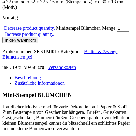
ø 32 mm oder 32 x 32 x 16 mm (Stempelholz), ca. 30 x 13 mm
(Motiv)
Vorrätig
-
Decrease product quantity.
Ministempel Blümchen Menge
+
Increase product quantity.
In den Warenkorb
Artikelnummer:
SKSTMI015
Kategorien:
Blätter & Zweige
,
Blumenstempel
inkl. 19 % MwSt.
zzgl.
Versandkosten
Beschreibung
Zusätzliche Informationen
Mini-Stempel BLÜMCHEN
Handlicher Motivstempel für zarte Dekoration auf Papier & Stoff.
Zum Bestempeln von Geschenkanhängern, Briefen, Grusskarten,
Gastgeschenken, Blumensträußen, Geschenkpapier uvm. Mit dem
kleinen Blumenstempel kannst du blitzschnell ein schlichtes Papier
in eine kleine Blumenwiese verwandeln.