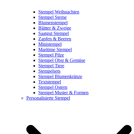
Stempel Weihnachten
Stempel Sterne
Blumenstempel
Blätter & Zweige
Saatgut Stempel
Zapfen & Beeren
Ministempel
Maritime Stempel
Stempel Pilze
Stempel Obst & Gemüse
Stempel Tiere
Stempelsets
Stempel Blumenkränze
Textstempel
Stempel Ostern
Stempel Muster & Formen
Personalisierte Stempel