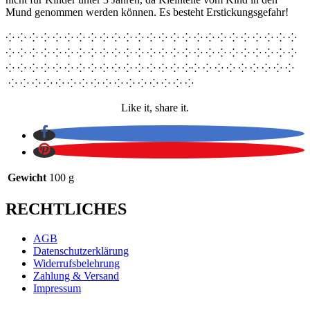
Mund genommen werden können. Es besteht Erstickungsgefahr!
⁘ ⁘ ⁘ ⁘ ⁘ ⁘ ⁘ ⁘ ⁘ ⁘ ⁘ ⁘ ⁘ ⁘ ⁘ ⁘ ⁘ ⁘ ⁘ ⁘ ⁘ ⁘ ⁘ ⁘ ⁘
⁘ ⁘ ⁘ ⁘ ⁘ ⁘ ⁘ ⁘ ⁘ ⁘ ⁘ ⁘ ⁘ ⁘ ⁘ ⁘ ⁘ ⁘ ⁘ ⁘ ⁘ ⁘ ⁘ ⁘ ⁘
⁘ ⁘ ⁘ ⁘ ⁘ ⁘ ⁘ ⁘ ⁘ ⁘ ⁘ ⁘ ⁘ ⁘ ⁘ ⁘⁘ ⁘ ⁘ ⁘ ⁘ ⁘ ⁘ ⁘ ⁘
⁘ ⁘ ⁘ ⁘ ⁘ ⁘ ⁘ ⁘ ⁘ ⁘ ⁘ ⁘ ⁘ ⁘ ⁘ ⁘
Like it, share it.
Gewicht
100 g
RECHTLICHES
AGB
Datenschutzerklärung
Widerrufsbelehrung
Zahlung & Versand
Impressum