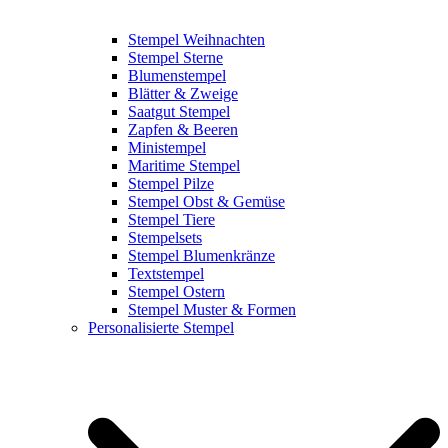
Stempel Weihnachten
Stempel Sterne
Blumenstempel
Blätter & Zweige
Saatgut Stempel
Zapfen & Beeren
Ministempel
Maritime Stempel
Stempel Pilze
Stempel Obst & Gemüse
Stempel Tiere
Stempelsets
Stempel Blumenkränze
Textstempel
Stempel Ostern
Stempel Muster & Formen
Personalisierte Stempel