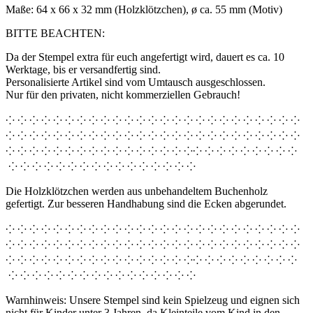
Maße: 64 x 66 x 32 mm (Holzklötzchen), ø ca. 55 mm (Motiv)
BITTE BEACHTEN:
Da der Stempel extra für euch angefertigt wird, dauert es ca. 10
Werktage, bis er versandfertig sind.
Personalisierte Artikel sind vom Umtausch ausgeschlossen.
Nur für den privaten, nicht kommerziellen Gebrauch!
⁘ ⁘ ⁘ ⁘ ⁘ ⁘ ⁘ ⁘ ⁘ ⁘ ⁘ ⁘ ⁘ ⁘ ⁘ ⁘ ⁘ ⁘ ⁘ ⁘ ⁘ ⁘ ⁘ ⁘ ⁘
⁘ ⁘ ⁘ ⁘ ⁘ ⁘ ⁘ ⁘ ⁘ ⁘ ⁘ ⁘ ⁘ ⁘ ⁘ ⁘ ⁘ ⁘ ⁘ ⁘ ⁘ ⁘ ⁘ ⁘ ⁘
⁘ ⁘ ⁘ ⁘ ⁘ ⁘ ⁘ ⁘ ⁘ ⁘ ⁘ ⁘ ⁘ ⁘ ⁘ ⁘⁘ ⁘ ⁘ ⁘ ⁘ ⁘ ⁘ ⁘ ⁘
⁘ ⁘ ⁘ ⁘ ⁘ ⁘ ⁘ ⁘ ⁘ ⁘ ⁘ ⁘ ⁘ ⁘ ⁘ ⁘
Die Holzklötzchen werden aus unbehandeltem Buchenholz
gefertigt. Zur besseren Handhabung sind die Ecken abgerundet.
⁘ ⁘ ⁘ ⁘ ⁘ ⁘ ⁘ ⁘ ⁘ ⁘ ⁘ ⁘ ⁘ ⁘ ⁘ ⁘ ⁘ ⁘ ⁘ ⁘ ⁘ ⁘ ⁘ ⁘ ⁘
⁘ ⁘ ⁘ ⁘ ⁘ ⁘ ⁘ ⁘ ⁘ ⁘ ⁘ ⁘ ⁘ ⁘ ⁘ ⁘ ⁘ ⁘ ⁘ ⁘ ⁘ ⁘ ⁘ ⁘ ⁘
⁘ ⁘ ⁘ ⁘ ⁘ ⁘ ⁘ ⁘ ⁘ ⁘ ⁘ ⁘ ⁘ ⁘ ⁘ ⁘⁘ ⁘ ⁘ ⁘ ⁘ ⁘ ⁘ ⁘ ⁘
⁘ ⁘ ⁘ ⁘ ⁘ ⁘ ⁘ ⁘ ⁘ ⁘ ⁘ ⁘ ⁘ ⁘ ⁘ ⁘
Warnhinweis: Unsere Stempel sind kein Spielzeug und eignen sich
nicht für Kinder unter 3 Jahren, da Kleinteile vom Kind in den