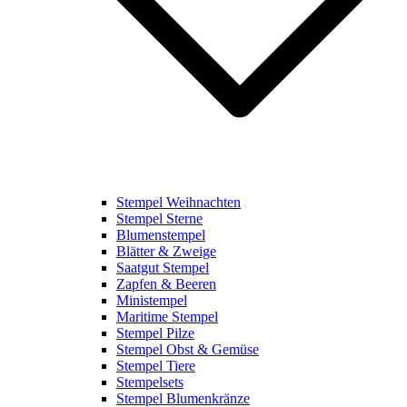
Stempel Weihnachten
Stempel Sterne
Blumenstempel
Blätter & Zweige
Saatgut Stempel
Zapfen & Beeren
Ministempel
Maritime Stempel
Stempel Pilze
Stempel Obst & Gemüse
Stempel Tiere
Stempelsets
Stempel Blumenkränze