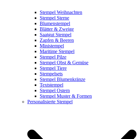
Stempel Weihnachten
Stempel Sterne
Blumenstempel
Blätter & Zweige
Saatgut Stempel
Zapfen & Beeren
Ministempel
Maritime Stempel
Stempel Pilze
Stempel Obst & Gemüse
Stempel Tiere
Stempelsets
Stempel Blumenkränze
Textstempel
Stempel Ostern
Stempel Muster & Formen
Personalisierte Stempel