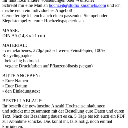
Ihr habt noch andere Vorstellungen oder Wünsche?
Schreibt mir eine Mail an
hochzeit@studio-karamelo.com
und ich
mache euch ein individuelles Angebot!
Gerne fertige ich euch auch einen passenden Stempel oder
Siegelstempel zu eurer Hochzeitspapeterie an.
MASSE:
DIN A5 (14,8 x 21 cm)
MATERIAL:
· cremefarbenes, 270g/qm2 schweres FeinstPapier, 100%
Recyclingpapier
· beidseitig bedruckt
· vegane Druckfarben auf Pflanzenölbasis (vegan)
BITTE ANGEBEN:
• Eure Namen
• Euer Datum
• den Einladungstext
BESTELLABLAUF:
Ihr bestellt die gewünschte Anzahl Hochzeitseinladungen
und schickt mir zusammen mit der Bestellung eure Daten und euren
Text. Nach der Bezahlung dauert es ca. 5 Tage bis ich euch ein PDF
zur Abnahme schicke. Das könnt ihr, falls nötig, noch einmal
korrigieren.