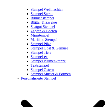
Stempel Weihnachten
Stempel Sterne
Blumenstempel
Blätter & Zweige
Saatgut Stempel
Zapfen & Beeren
Ministempel
Maritime Stempel
Stempel Pilze
Stempel Obst & Gemüse
Stempel Tiere
Stempelsets
Stempel Blumenkränze
Textstempel
Stempel Ostern
Stempel Muster & Formen
Personalisierte Stempel