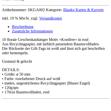
Artikelnummer:
SKGA002
Kategorie:
Blanko Karten & Kuverts
inkl. 19 % MwSt.
zzgl.
Versandkosten
Beschreibung
Zusätzliche Informationen
10 florale Geschenkanhänger Motiv »Konifere« in rosé.
Aus Recyclingpapier, mit farblich passendem Baumwollfaden.
Die Rückseite der Gift-Tags ist weiß und lässt sich gut beschriften
oder bestempeln.
Gestanzt & gelocht
DETAILS:
• Größe: ø 50 mm
• Farbe: rosefarbener Druck auf weiß
• mattes, ungestrichenes Recyclingpapier (Blauer Engel)
• 120g/qm
• 170cm Baumwollfaden, rosé