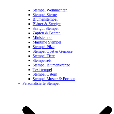
Stempel Weihnachten
Stempel Sterne
Blumenstempel
Blätter & Zweige
Saatgut Stempel
Zapfen & Beeren
Ministempel
Maritime Stempel
Stempel Pilze
Stempel Obst & Gemüse
Stempel Tiere
Stempelsets
Stempel Blumenkränze
Textstempel
Stempel Ostern
Stempel Muster & Formen
Personalisierte Stempel