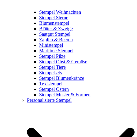
Stempel Weihnachten
Stempel Sterne
Blumenstempel
Blätter & Zweige
Saatgut Stempel
Zapfen & Beeren
Ministempel
Maritime Stempel
Stempel Pilze
Stempel Obst & Gemüse
Stempel Tiere
Stempelsets
Stempel Blumenkränze
Textstempel
Stempel Ostern
Stempel Muster & Formen
Personalisierte Stempel