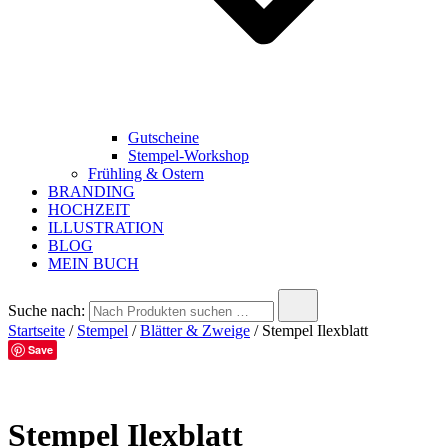
Gutscheine
Stempel-Workshop
Frühling & Ostern
BRANDING
HOCHZEIT
ILLUSTRATION
BLOG
MEIN BUCH
Suche nach:
Startseite
/
Stempel
/
Blätter & Zweige
/ Stempel Ilexblatt
Save
Stempel Ilexblatt