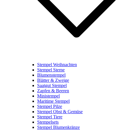
Stempel Weihnachten
Stempel Sterne
Blumenstempel
Blätter & Zweige
Saatgut Stempel
Zapfen & Beeren
Ministempel
Maritime Stempel
Stempel Pilze
Stempel Obst & Gemüse
Stempel Tiere
Stempelsets
Stempel Blumenkränze