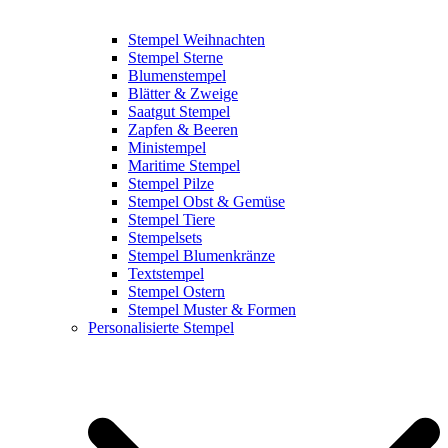
Stempel Weihnachten
Stempel Sterne
Blumenstempel
Blätter & Zweige
Saatgut Stempel
Zapfen & Beeren
Ministempel
Maritime Stempel
Stempel Pilze
Stempel Obst & Gemüse
Stempel Tiere
Stempelsets
Stempel Blumenkränze
Textstempel
Stempel Ostern
Stempel Muster & Formen
Personalisierte Stempel