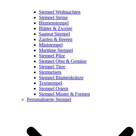
Stempel Weihnachten
Stempel Sterne
Blumenstempel
Blätter & Zweige
Saatgut Stempel
Zapfen & Beeren
Ministempel
Maritime Stempel
Stempel Pilze
Stempel Obst & Gemüse
Stempel Tiere
Stempelsets
Stempel Blumenkränze
Textstempel
Stempel Ostern
Stempel Muster & Formen
Personalisierte Stempel